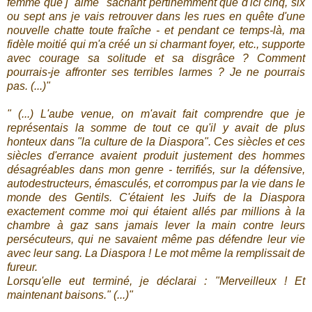
femme que j'"aime" sachant pertinemment que d'ici cinq, six
ou sept ans je vais retrouver dans les rues en quête d'une
nouvelle chatte toute fraîche - et pendant ce temps-là, ma
fidèle moitié qui m'a créé un si charmant foyer, etc., supporte
avec courage sa solitude et sa disgrâce ? Comment
pourrais-je affronter ses terribles larmes ? Je ne pourrais
pas. (...)"
" (...) L'aube venue, on m'avait fait comprendre que je
représentais la somme de tout ce qu'il y avait de plus
honteux dans "la culture de la Diaspora". Ces siècles et ces
siècles d'errance avaient produit justement des hommes
désagréables dans mon genre - terrifiés, sur la défensive,
autodestructeurs, émasculés, et corrompus par la vie dans le
monde des Gentils. C'étaient les Juifs de la Diaspora
exactement comme moi qui étaient allés par millions à la
chambre à gaz sans jamais lever la main contre leurs
persécuteurs, qui ne savaient même pas défendre leur vie
avec leur sang. La Diaspora ! Le mot même la remplissait de
fureur.
Lorsqu'elle eut terminé, je déclarai : "Merveilleux ! Et
maintenant baisons." (...)"