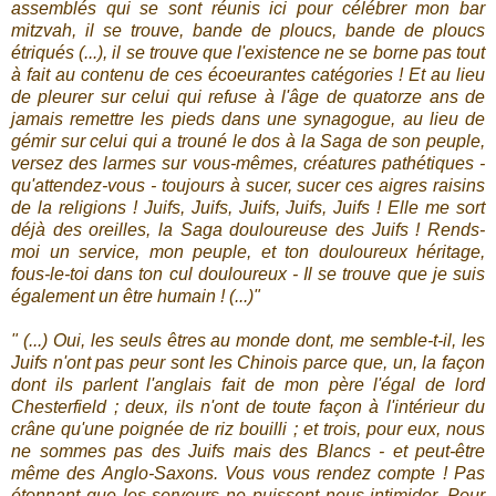
assemblés qui se sont réunis ici pour célébrer mon bar
mitzvah, il se trouve, bande de ploucs, bande de ploucs
étriqués (...), il se trouve que l'existence ne se borne pas tout
à fait au contenu de ces écoeurantes catégories ! Et au lieu
de pleurer sur celui qui refuse à l'âge de quatorze ans de
jamais remettre les pieds dans une synagogue, au lieu de
gémir sur celui qui a trouné le dos à la Saga de son peuple,
versez des larmes sur vous-mêmes, créatures pathétiques -
qu'attendez-vous - toujours à sucer, sucer ces aigres raisins
de la religions ! Juifs, Juifs, Juifs, Juifs, Juifs ! Elle me sort
déjà des oreilles, la Saga douloureuse des Juifs ! Rends-
moi un service, mon peuple, et ton douloureux héritage,
fous-le-toi dans ton cul douloureux - Il se trouve que je suis
également un être humain ! (...)"
" (...) Oui, les seuls êtres au monde dont, me semble-t-il, les
Juifs n'ont pas peur sont les Chinois parce que, un, la façon
dont ils parlent l'anglais fait de mon père l'égal de lord
Chesterfield ; deux, ils n'ont de toute façon à l'intérieur du
crâne qu'une poignée de riz bouilli ; et trois, pour eux, nous
ne sommes pas des Juifs mais des Blancs - et peut-être
même des Anglo-Saxons. Vous vous rendez compte ! Pas
étonnant que les serveurs ne puissent nous intimider. Pour