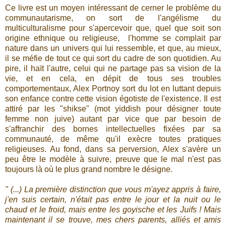
Ce livre est un moyen intéressant de cerner le problème du
communautarisme, on sort de l'angélisme du
multiculturalisme pour s'apercevoir que, quel que soit son
origine ethnique ou religieuse, l'homme se complait par
nature dans un univers qui lui ressemble, et que, au mieux,
il se méfie de tout ce qui sort du cadre de son quotidien. Au
pire, il haït l'autre, celui qui ne partage pas sa vision de la
vie, et en cela, en dépit de tous ses troubles
comportementaux, Alex Portnoy sort du lot en luttant depuis
son enfance contre cette vision égotiste de l'existence. Il est
attiré par les "shikse" (mot yiddish pour désigner toute
femme non juive) autant par vice que par besoin de
s'affranchir des bornes intellectuelles fixées par sa
communauté, de même qu'il exècre toutes pratiques
religieuses. Au fond, dans sa perversion, Alex s'avère un
peu être le modèle à suivre, preuve que le mal n'est pas
toujours là où le plus grand nombre le désigne.
" (...) La première distinction que vous m'ayez appris à faire,
j'en suis certain, n'était pas entre le jour et la nuit ou le
chaud et le froid, mais entre les goyische et les Juifs ! Mais
maintenant il se trouve, mes chers parents, alliés et amis