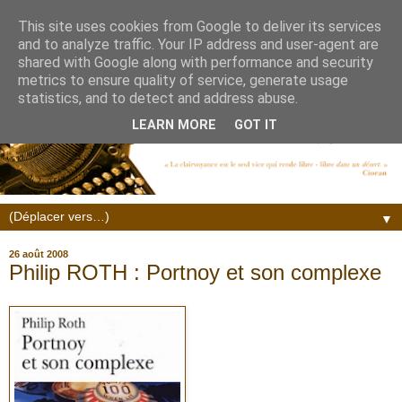
This site uses cookies from Google to deliver its services
and to analyze traffic. Your IP address and user-agent are
shared with Google along with performance and security
metrics to ensure quality of service, generate usage
statistics, and to detect and address abuse.
LEARN MORE
GOT IT
▼
26 août 2008
Philip ROTH : Portnoy et son complexe