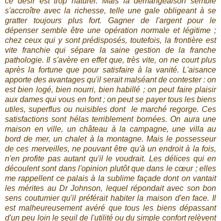
ce désir est trop naturel. Mais la démangeaison semble
s'accroître avec la richesse, telle une gale obligeant à se
gratter toujours plus fort. Gagner de l'argent pour le
dépenser semble être une opération normale et légitime ;
chez ceux qui y sont prédisposés, toutefois, la frontière est
vite franchie qui sépare la saine gestion de la franche
pathologie. Il s'avère en effet que, très vite, on ne court plus
après la fortune que pour satisfaire à la vanité. L'aisance
apporte des avantages qu'il serait malséant de contester : on
est bien logé, bien nourri, bien habillé ; on peut faire plaisir
aux dames qui vous en font ; on peut se payer tous les biens
utiles, superflus ou nuisibles dont le marché regorge. Ces
satisfactions sont hélas terriblement bornées. On aura une
maison en ville, un château à la campagne, une villa au
bord de mer, un chalet à la montagne. Mais le possesseur
de ces merveilles, ne pouvant être qu'à un endroit à la fois,
n'en profite pas autant qu'il le voudrait. Les délices qui en
découlent sont dans l'opinion plutôt que dans le cœur ; elles
me rappellent ce palais à la sublime façade dont on vantait
les mérites au Dr Johnson, lequel répondait avec son bon
sens coutumier qu'il préférait habiter la maison d'en face. Il
est malheureusement avéré que tous les biens dépassant
d'un peu loin le seuil de l'utilité ou du simple confort relèvent