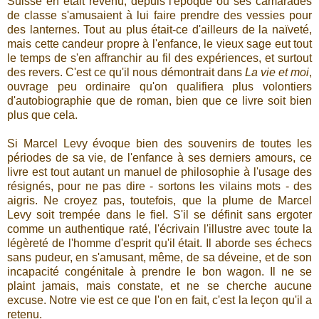
Suisse en était revenu, depuis l'époque où ses camarades
de classe s'amusaient à lui faire prendre des vessies pour
des lanternes. Tout au plus était-ce d'ailleurs de la naïveté,
mais cette candeur propre à l'enfance, le vieux sage eut tout
le temps de s'en affranchir au fil des expériences, et surtout
des revers. C'est ce qu'il nous démontrait dans
La vie et moi
,
ouvrage peu ordinaire qu'on qualifiera plus volontiers
d'autobiographie que de roman, bien que ce livre soit bien
plus que cela.
Si Marcel Levy évoque bien des souvenirs de toutes les
périodes de sa vie, de l'enfance à ses derniers amours, ce
livre est tout autant un manuel de philosophie à l'usage des
résignés, pour ne pas dire - sortons les vilains mots - des
aigris. Ne croyez pas, toutefois, que la plume de Marcel
Levy soit trempée dans le fiel. S'il se définit sans ergoter
comme un authentique raté, l'écrivain l'illustre avec toute la
légèreté de l'homme d'esprit qu'il était. Il aborde ses échecs
sans pudeur, en s'amusant, même, de sa déveine, et de son
incapacité congénitale à prendre le bon wagon. Il ne se
plaint jamais, mais constate, et ne se cherche aucune
excuse. Notre vie est ce que l'on en fait, c'est la leçon qu'il a
retenu.