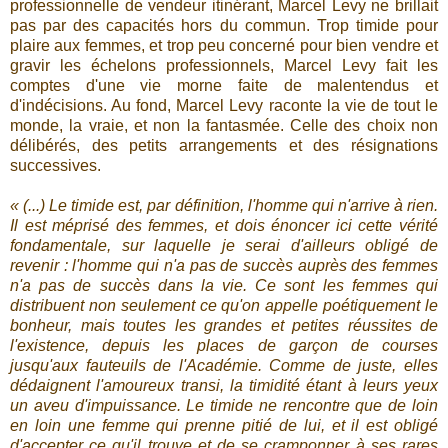
professionnelle de vendeur itinérant, Marcel Levy ne brillait
pas par des capacités hors du commun. Trop timide pour
plaire aux femmes, et trop peu concerné pour bien vendre et
gravir les échelons professionnels, Marcel Levy fait les
comptes d'une vie morne faite de malentendus et
d'indécisions. Au fond, Marcel Levy raconte la vie de tout le
monde, la vraie, et non la fantasmée. Celle des choix non
délibérés, des petits arrangements et des résignations
successives.
« (...) Le timide est, par définition, l'homme qui n'arrive à rien.
Il est méprisé des femmes, et dois énoncer ici cette vérité
fondamentale, sur laquelle je serai d'ailleurs obligé de
revenir : l'homme qui n'a pas de succès auprès des femmes
n'a pas de succès dans la vie. Ce sont les femmes qui
distribuent non seulement ce qu'on appelle poétiquement le
bonheur, mais toutes les grandes et petites réussites de
l'existence, depuis les places de garçon de courses
jusqu'aux fauteuils de l'Académie. Comme de juste, elles
dédaignent l'amoureux transi, la timidité étant à leurs yeux
un aveu d'impuissance. Le timide ne rencontre que de loin
en loin une femme qui prenne pitié de lui, et il est obligé
d'accepter ce qu'il trouve et de se cramponner à ses rares