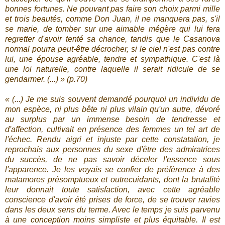
bonnes fortunes. Ne pouvant pas faire son choix parmi mille
et trois beautés, comme Don Juan, il ne manquera pas, s'il
se marie, de tomber sur une aimable mégère qui lui fera
regretter d'avoir tenté sa chance, tandis que le Casanova
normal pourra peut-être décrocher, si le ciel n'est pas contre
lui, une épouse agréable, tendre et sympathique. C'est là
une loi naturelle, contre laquelle il serait ridicule de se
gendarmer. (...) » (p.70)
« (...) Je me suis souvent demandé pourquoi un individu de
mon espèce, ni plus bête ni plus vilain qu'un autre, dévoré
au surplus par un immense besoin de tendresse et
d'affection, cultivait en présence des femmes un tel art de
l'échec. Rendu aigri et injuste par cette constatation, je
reprochais aux personnes du sexe d'être des admiratrices
du succès, de ne pas savoir déceler l'essence sous
l'apparence. Je les voyais se confier de préférence à des
matamores présomptueux et outrecuidants, dont la brutalité
leur donnait toute satisfaction, avec cette agréable
conscience d'avoir été prises de force, de se trouver ravies
dans les deux sens du terme. Avec le temps je suis parvenu
à une conception moins simpliste et plus équitable. Il est