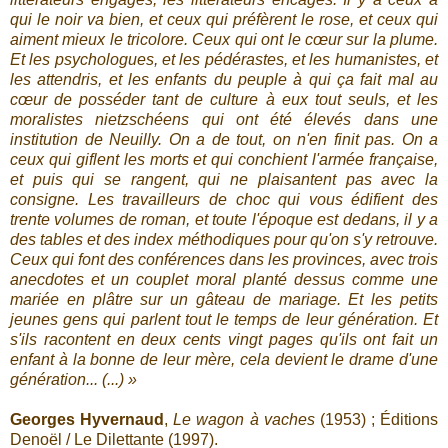
qui le noir va bien, et ceux qui préfèrent le rose, et ceux qui
aiment mieux le tricolore. Ceux qui ont le cœur sur la plume.
Et les psychologues, et les pédérastes, et les humanistes, et
les attendris, et les enfants du peuple à qui ça fait mal au
cœur de posséder tant de culture à eux tout seuls, et les
moralistes nietzschéens qui ont été élevés dans une
institution de Neuilly. On a de tout, on n'en finit pas. On a
ceux qui giflent les morts et qui conchient l'armée française,
et puis qui se rangent, qui ne plaisantent pas avec la
consigne. Les travailleurs de choc qui vous édifient des
trente volumes de roman, et toute l'époque est dedans, il y a
des tables et des index méthodiques pour qu'on s'y retrouve.
Ceux qui font des conférences dans les provinces, avec trois
anecdotes et un couplet moral planté dessus comme une
mariée en plâtre sur un gâteau de mariage. Et les petits
jeunes gens qui parlent tout le temps de leur génération. Et
s'ils racontent en deux cents vingt pages qu'ils ont fait un
enfant à la bonne de leur mère, cela devient le drame d'une
génération... (...) »
Georges Hyvernaud
,
Le wagon à vaches
(1953) ; Éditions
Denoël / Le Dilettante (1997).