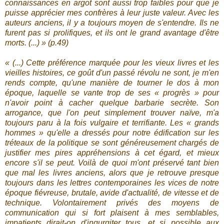
connaissances en argot sont aussi trop faibles pour que je
puisse apprécier mes confrères à leur juste valeur. Avec les
auteurs anciens, il y a toujours moyen de s'entendre. Ils ne
furent pas si prolifiques, et ils ont le grand avantage d'être
morts. (...) » (p.49)
« (...) Cette préférence marquée pour les vieux livres et les
vieilles histoires, ce goût d'un passé révolu ne sont, je m'en
rends compte, qu'une manière de tourner le dos à mon
époque, laquelle se vante trop de ses « progrès » pour
n'avoir point à cacher quelque barbarie secrète. Son
arrogance, que l'on peut simplement trouver naïve, m'a
toujours paru à la fois vulgaire et terrifiante. Les « grands
hommes » qu'elle a dressés pour notre édification sur les
tréteaux de la politique se sont généreusement chargés de
justifier mes pires appréhensions à cet égard, et mieux
encore s'il se peut. Voilà de quoi m'ont préservé tant bien
que mal les livres anciens, alors que je retrouve presque
toujours dans les lettres contemporaines les vices de notre
époque fiévreuse, brutale, avide d'actualité, de vitesse et de
technique. Volontairement privés des moyens de
communication qui si fort plaisent à mes semblables,
impatients dirait-on d'ingurgiter tous, et si possible aux