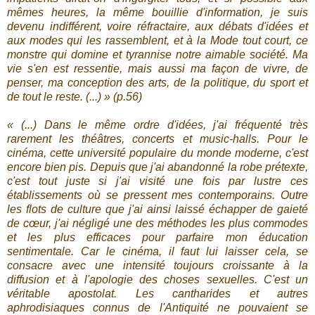
mêmes heures, la même bouillie d'information, je suis
devenu indifférent, voire réfractaire, aux débats d'idées et
aux modes qui les rassemblent, et à la Mode tout court, ce
monstre qui domine et tyrannise notre aimable société. Ma
vie s'en est ressentie, mais aussi ma façon de vivre, de
penser, ma conception des arts, de la politique, du sport et
de tout le reste. (...) » (p.56)
« (...) Dans le même ordre d'idées, j'ai fréquenté très
rarement les théâtres, concerts et music-halls. Pour le
cinéma, cette université populaire du monde moderne, c'est
encore bien pis. Depuis que j'ai abandonné la robe prétexte,
c'est tout juste si j'ai visité une fois par lustre ces
établissements où se pressent mes contemporains. Outre
les flots de culture que j'ai ainsi laissé échapper de gaieté
de cœur, j'ai négligé une des méthodes les plus commodes
et les plus efficaces pour parfaire mon éducation
sentimentale. Car le cinéma, il faut lui laisser cela, se
consacre avec une intensité toujours croissante à la
diffusion et à l'apologie des choses sexuelles. C'est un
véritable apostolat. Les cantharides et autres
aphrodisiaques connus de l'Antiquité ne pouvaient se