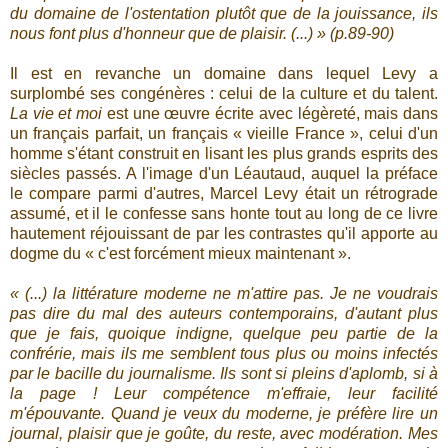
du domaine de l'ostentation plutôt que de la jouissance, ils
nous font plus d'honneur que de plaisir. (...) » (p.89-90)
Il est en revanche un domaine dans lequel Levy a
surplombé ses congénères : celui de la culture et du talent.
La vie et moi
est une œuvre écrite avec légèreté, mais dans
un français parfait, un français « vieille France », celui d'un
homme s'étant construit en lisant les plus grands esprits des
siècles passés. A l'image d'un Léautaud, auquel la préface
le compare parmi d'autres, Marcel Levy était un rétrograde
assumé, et il le confesse sans honte tout au long de ce livre
hautement réjouissant de par les contrastes qu'il apporte au
dogme du « c'est forcément mieux maintenant ».
« (...) la littérature moderne ne m'attire pas. Je ne voudrais
pas dire du mal des auteurs contemporains, d'autant plus
que je fais, quoique indigne, quelque peu partie de la
confrérie, mais ils me semblent tous plus ou moins infectés
par le bacille du journalisme. Ils sont si pleins d'aplomb, si à
la page ! Leur compétence m'effraie, leur facilité
m'épouvante. Quand je veux du moderne, je préfère lire un
journal, plaisir que je goûte, du reste, avec modération. Mes