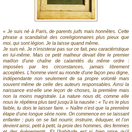
« Je suis né à Paris, de parents juifs mais honnêtes. Cette
phrase a scandalisé des coreligionnaires plus pieux que
moi, qui sont légion. Je la laisse quand même.
Je suis né. Je n'insisterai pas sur ce fait, peu caractéristique
en lui-même. Mais ce petit malheur devait être le premier
maillon d'une chaîne de calamités du même ordre :
imposées par les circonstances, jamais librement
acceptées. L'homme vient au monde d'une façon peu digne,
indépendante non seulement de sa propre volonté mais
souvent même de celle des auteurs responsables. Ainsi la
naissance est-elle une leçon de choses, la première mais
non la moins magistrale. La nature nous dit, comme elle
nous le répétera plus tard jusqu'à la nausée : « Tu es le plus
faible, tu dois te laisser faire. » Naître n'est que la première
étape d'une longue série noire. On commence en se laissant
enfanter ; puis on se fait nourrir, instruire, éduquer, et l'on
devient ainsi, petit à petit, la proie des hommes, des femmes
et des évènements. Et l'habitude est si bien prise qu'il