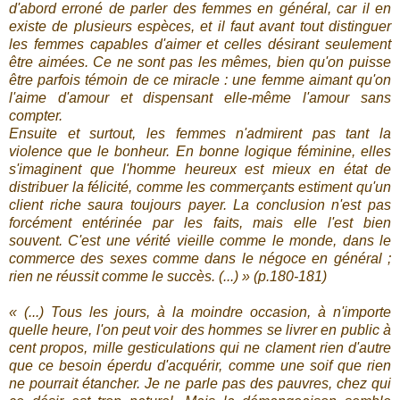
d'abord erroné de parler des femmes en général, car il en
existe de plusieurs espèces, et il faut avant tout distinguer
les femmes capables d'aimer et celles désirant seulement
être aimées. Ce ne sont pas les mêmes, bien qu'on puisse
être parfois témoin de ce miracle : une femme aimant qu'on
l'aime d'amour et dispensant elle-même l'amour sans
compter.
Ensuite et surtout, les femmes n'admirent pas tant la
violence que le bonheur. En bonne logique féminine, elles
s'imaginent que l'homme heureux est mieux en état de
distribuer la félicité, comme les commerçants estiment qu'un
client riche saura toujours payer. La conclusion n'est pas
forcément entérinée par les faits, mais elle l'est bien
souvent. C'est une vérité vieille comme le monde, dans le
commerce des sexes comme dans le négoce en général ;
rien ne réussit comme le succès. (...) » (p.180-181)
« (...) Tous les jours, à la moindre occasion, à n'importe
quelle heure, l'on peut voir des hommes se livrer en public à
cent propos, mille gesticulations qui ne clament rien d'autre
que ce besoin éperdu d'acquérir, comme une soif que rien
ne pourrait étancher. Je ne parle pas des pauvres, chez qui