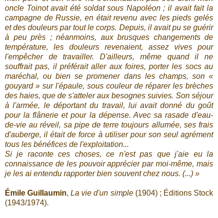
oncle Toinot avait été soldat sous Napoléon ; il avait fait la
campagne de Russie, en était revenu avec les pieds gelés
et des douleurs par tout le corps. Depuis, il avait pu se guérir
à peu près ; néanmoins, aux brusques changements de
température, les douleurs revenaient, assez vives pour
l'empêcher de travailler. D'ailleurs, même quand il ne
souffrait pas, il préférait aller aux foires, porter les socs au
maréchal, ou bien se promener dans les champs, son «
gouyard » sur l'épaule, sous couleur de réparer les brèches
des haies, que de s'atteler aux besognes suivies. Son séjour
à l'armée, le déportant du travail, lui avait donné du goût
pour la flânerie et pour la dépense. Avec sa rasade d'eau-
de-vie au réveil, sa pipe de terre toujours allumée, ses frais
d'auberge, il était de force à utiliser pour son seul agrément
tous les bénéfices de l'exploitation...
Si je raconte ces choses, ce n'est pas que j'aie eu la
connaissance de les pouvoir apprécier par moi-même, mais
je les ai entendu rapporter bien souvent chez nous. (...) »
Émile Guillaumin
,
La vie d'un simple
(1904) ; Éditions Stock
(1943/1974).