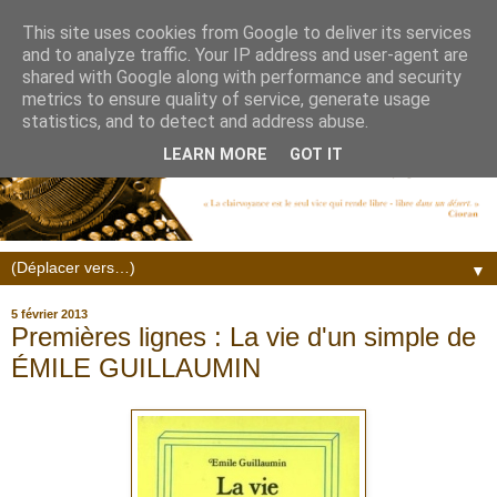
This site uses cookies from Google to deliver its services
and to analyze traffic. Your IP address and user-agent are
shared with Google along with performance and security
metrics to ensure quality of service, generate usage
statistics, and to detect and address abuse.
LEARN MORE
GOT IT
▼
5 février 2013
Premières lignes : La vie d'un simple de
ÉMILE GUILLAUMIN