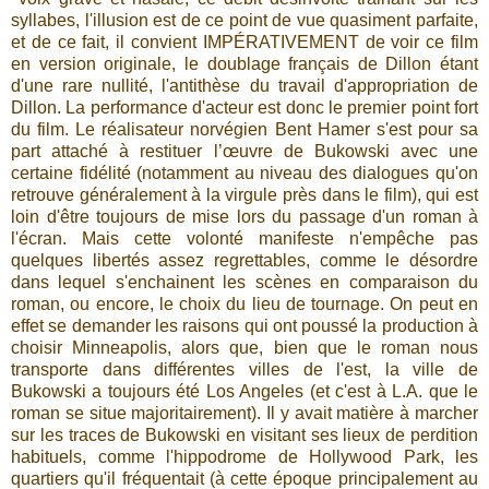
syllabes, l'illusion est de ce point de vue quasiment parfaite,
et de ce fait, il convient IMPÉRATIVEMENT de voir ce film
en version originale, le doublage français de Dillon étant
d'une rare nullité, l'antithèse du travail d'appropriation de
Dillon. La performance d'acteur est donc le premier point fort
du film. Le réalisateur norvégien Bent Hamer s'est pour sa
part attaché à restituer l’œuvre de Bukowski avec une
certaine fidélité (notamment au niveau des dialogues qu'on
retrouve généralement à la virgule près dans le film), qui est
loin d'être toujours de mise lors du passage d'un roman à
l'écran. Mais cette volonté manifeste n'empêche pas
quelques libertés assez regrettables, comme le désordre
dans lequel s'enchainent les scènes en comparaison du
roman, ou encore, le choix du lieu de tournage. On peut en
effet se demander les raisons qui ont poussé la production à
choisir Minneapolis, alors que, bien que le roman nous
transporte dans différentes villes de l'est, la ville de
Bukowski a toujours été Los Angeles (et c'est à L.A. que le
roman se situe majoritairement). Il y avait matière à marcher
sur les traces de Bukowski en visitant ses lieux de perdition
habituels, comme l'hippodrome de Hollywood Park, les
quartiers qu'il fréquentait (à cette époque principalement au