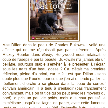
Matt Dillon dans la peau de Charles Bukowski, voilà une
affiche qui ne me réjouissait pas particulièrement. Après
Mickey Rourke dans
Barfly
, Hollywood nous refaisait le
coup de l'asepsie par la beauté. Bukowski n'a jamais été un
bellâtre, pourquoi diable s'entêter à le présenter à l'écran
sous les traits d'un beau gosse ? Ca, c'était ma première
réflexion, pleine d'a priori, car le fait est que Dillon - sans
doute plus que Rourke pour ce que j'en ai entendu parler - a
réellement cherché à se glisser dans la peau du corrosif
écrivain américain. Il a tenu à s'enlaidir (pas franchement
convaincant, mais on fait ce qu'on peut avec les moyens du
bord), a pris un peu de poids, mais a surtout poussé le
mimétisme jusqu'à sa façon de parler, avec cette fameuse
voix grave et nasale, ce débit désinvolte trainant sur les