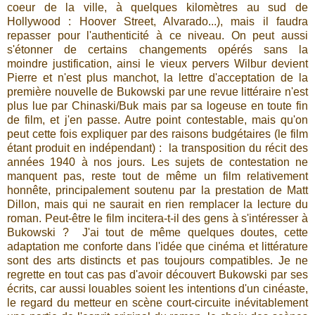
coeur de la ville, à quelques kilomètres au sud de
Hollywood : Hoover Street, Alvarado...), mais il faudra
repasser pour l'authenticité à ce niveau. On peut aussi
s'étonner de certains changements opérés sans la
moindre justification, ainsi le vieux pervers Wilbur devient
Pierre et n'est plus manchot, la lettre d'acceptation de la
première nouvelle de Bukowski par une revue littéraire n'est
plus lue par Chinaski/Buk mais par sa logeuse en toute fin
de film, et j'en passe. Autre point contestable, mais qu'on
peut cette fois expliquer par des raisons budgétaires (le film
étant produit en indépendant) : la transposition du récit des
années 1940 à nos jours. Les sujets de contestation ne
manquent pas, reste tout de même un film relativement
honnête, principalement soutenu par la prestation de Matt
Dillon, mais qui ne saurait en rien remplacer la lecture du
roman. Peut-être le film incitera-t-il des gens à s'intéresser à
Bukowski ? J'ai tout de même quelques doutes, cette
adaptation me conforte dans l'idée que cinéma et littérature
sont des arts distincts et pas toujours compatibles. Je ne
regrette en tout cas pas d'avoir découvert Bukowski par ses
écrits, car aussi louables soient les intentions d'un cinéaste,
le regard du metteur en scène court-circuite inévitablement