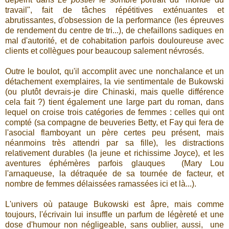
travail", fait de tâches répétitives exténuantes et
abrutissantes, d'obsession de la performance (les épreuves
de rendement du centre de tri...), de chefaillons sadiques en
mal d'autorité, et de cohabitation parfois douloureuse avec
clients et collègues pour beaucoup salement névrosés.
Outre le boulot, qu'il accomplit avec une nonchalance et un
détachement exemplaires, la vie sentimentale de Bukowski
(ou plutôt devrais-je dire Chinaski, mais quelle différence
cela fait ?) tient également une large part du roman, dans
lequel on croise trois catégories de femmes : celles qui ont
compté (sa compagne de beuveries Betty, et Fay qui fera de
l'asocial flamboyant un père certes peu présent, mais
néanmoins très attendri par sa fille), les distractions
relativement durables (la jeune et richissime Joyce), et les
aventures éphémères parfois glauques (Mary Lou
l'arnaqueuse, la détraquée de sa tournée de facteur, et
nombre de femmes délaissées ramassées ici et là...).
L'univers où patauge Bukowski est âpre, mais comme
toujours, l'écrivain lui insuffle un parfum de légèreté et une
dose d'humour non négligeable, sans oublier, aussi, une