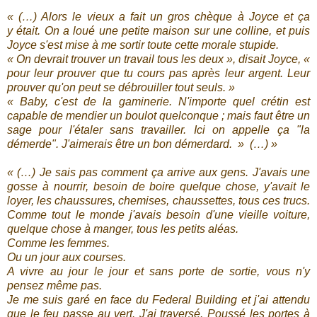
« (…) Alors le vieux a fait un gros chèque à Joyce et ça
y était. On a loué une petite maison sur une colline, et puis
Joyce s'est mise à me sortir toute cette morale stupide.
« On devrait trouver un travail tous les deux », disait Joyce, «
pour leur prouver que tu cours pas après leur argent. Leur
prouver qu'on peut se débrouiller tout seuls. »
« Baby, c'est de la gaminerie. N'importe quel crétin est
capable de mendier un boulot quelconque ; mais faut être un
sage pour l'étaler sans travailler. Ici on appelle ça "la
démerde". J'aimerais être un bon démerdard. » (…) »
« (…) Je sais pas comment ça arrive aux gens. J'avais une
gosse à nourrir, besoin de boire quelque chose, y'avait le
loyer, les chaussures, chemises, chaussettes, tous ces trucs.
Comme tout le monde j'avais besoin d'une vieille voiture,
quelque chose à manger, tous les petits aléas.
Comme les femmes.
Ou un jour aux courses.
A vivre au jour le jour et sans porte de sortie, vous n'y
pensez même pas.
Je me suis garé en face du Federal Building et j'ai attendu
que le feu passe au vert. J'ai traversé. Poussé les portes à