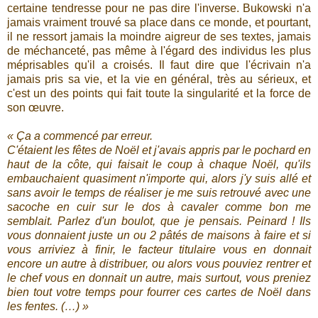
certaine tendresse pour ne pas dire l'inverse. Bukowski n'a
jamais vraiment trouvé sa place dans ce monde, et pourtant,
il ne ressort jamais la moindre aigreur de ses textes, jamais
de méchanceté, pas même à l'égard des individus les plus
méprisables qu'il a croisés. Il faut dire que l'écrivain n'a
jamais pris sa vie, et la vie en général, très au sérieux, et
c'est un des points qui fait toute la singularité et la force de
son œuvre.
« Ça a commencé par erreur.
C'étaient les fêtes de Noël et j'avais appris par le pochard en
haut de la côte, qui faisait le coup à chaque Noël, qu'ils
embauchaient quasiment n'importe qui, alors j'y suis allé et
sans avoir le temps de réaliser je me suis retrouvé avec une
sacoche en cuir sur le dos à cavaler comme bon me
semblait. Parlez d'un boulot, que je pensais. Peinard ! Ils
vous donnaient juste un ou 2 pâtés de maisons à faire et si
vous arriviez à finir, le facteur titulaire vous en donnait
encore un autre à distribuer, ou alors vous pouviez rentrer et
le chef vous en donnait un autre, mais surtout, vous preniez
bien tout votre temps pour fourrer ces cartes de Noël dans
les fentes. (…) »