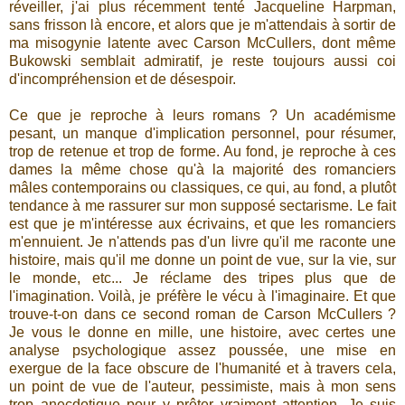
réveiller, j'ai plus récemment tenté Jacqueline Harpman,
sans frisson là encore, et alors que je m'attendais à sortir de
ma misogynie latente avec Carson McCullers, dont même
Bukowski semblait admiratif, je reste toujours aussi coi
d'incompréhension et de désespoir.
Ce que je reproche à leurs romans ? Un académisme
pesant, un manque d'implication personnel, pour résumer,
trop de retenue et trop de forme. Au fond, je reproche à ces
dames la même chose qu'à la majorité des romanciers
mâles contemporains ou classiques, ce qui, au fond, a plutôt
tendance à me rassurer sur mon supposé sectarisme. Le fait
est que je m'intéresse aux écrivains, et que les romanciers
m'ennuient. Je n'attends pas d'un livre qu'il me raconte une
histoire, mais qu'il me donne un point de vue, sur la vie, sur
le monde, etc... Je réclame des tripes plus que de
l'imagination. Voilà, je préfère le vécu à l'imaginaire. Et que
trouve-t-on dans ce second roman de Carson McCullers ?
Je vous le donne en mille, une histoire, avec certes une
analyse psychologique assez poussée, une mise en
exergue de la face obscure de l'humanité et à travers cela,
un point de vue de l'auteur, pessimiste, mais à mon sens
trop anecdotique pour y prêter vraiment attention. Je suis