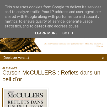
This site uses cookies from Google to deliver its services
and to analyze traffic. Your IP address and user-agent are
shared with Google along with performance and security
metrics to ensure quality of service, generate usage
statistics, and to detect and address abuse.
LEARN MORE
GOT IT
▼
21 mai 2009
Carson McCULLERS : Reflets dans un
oeil d'or