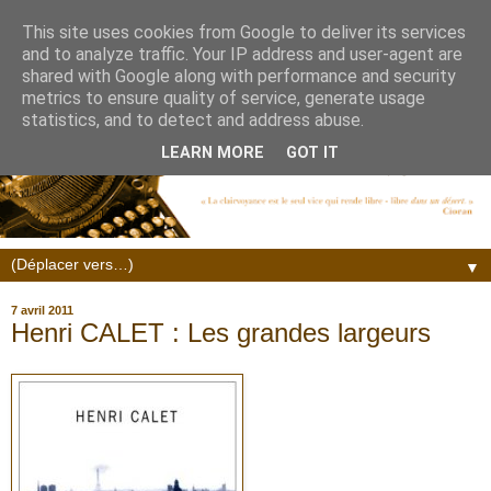
This site uses cookies from Google to deliver its services
and to analyze traffic. Your IP address and user-agent are
shared with Google along with performance and security
metrics to ensure quality of service, generate usage
statistics, and to detect and address abuse.
LEARN MORE
GOT IT
▼
7 avril 2011
Henri CALET : Les grandes largeurs