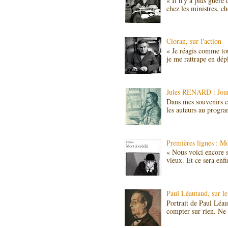
« Il n'y a plus guère
chez les ministres, c
Cioran, sur l'action
« Je réagis comme to
je me rattrape en dép
Jules RENARD : Journ
Dans mes souvenirs cr
les auteurs au progra
Premières lignes :
« Nous voici encore seu
vieux. Et ce sera enfin
Paul Léautaud, sur le 
Portrait de Paul Léa
compter sur rien. Ne 