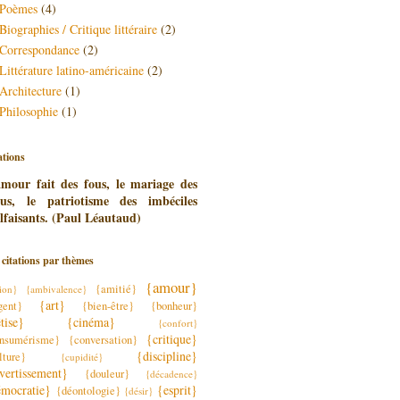
Poèmes
(4)
Biographies / Critique littéraire
(2)
Correspondance
(2)
Littérature latino-américaine
(2)
Architecture
(1)
Philosophie
(1)
ations
amour fait des fous, le mariage des
cus, le patriotisme des imbéciles
faisants. (Paul Léautaud)
 citations par thèmes
{amour}
{amitié}
ion}
{ambivalence}
{art}
gent}
{bien-être}
{bonheur}
tise}
{cinéma}
{confort}
{critique}
nsumérisme}
{conversation}
{discipline}
lture}
{cupidité}
vertissement}
{douleur}
{décadence}
mocratie}
{esprit}
{déontologie}
{désir}