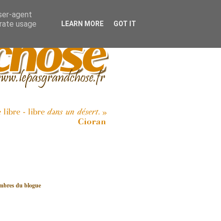
user-agent
erate usage
LEARN MORE
GOT IT
bres du blogue