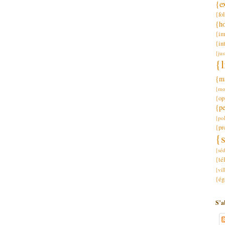
{e
{fo
{h
{im
{in
{jus
{l
{m
{mo
{op
{p
{pol
{pr
{s
{séd
{té
{vil
{ég
S’a