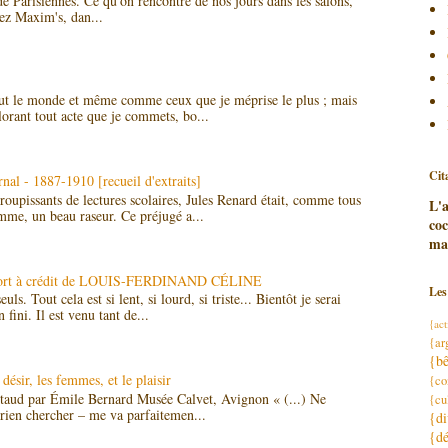
 de Parisiennes. Ce qu'on rencontre de nos jours dans les salons,
hez Maxim's, dan...
ut le monde et même comme ceux que je méprise le plus ; mais
lorant tout acte que je commets, bo...
Cit
al - 1887-1910 [recueil d'extraits]
oupissants de lectures scolaires, Jules Renard était, comme tous
L'
mme, un beau raseur. Ce préjugé a...
co
mal
 Mort à crédit de LOUIS-FERDINAND CÉLINE
Les
ls. Tout cela est si lent, si lourd, si triste... Bientôt je serai
 fini. Il est venu tant de...
{act
{ar
{bê
désir, les femmes, et le plaisir
{co
utaud par Émile Bernard Musée Calvet, Avignon « (...) Ne
{cu
rien chercher – me va parfaitemen...
{di
{dé