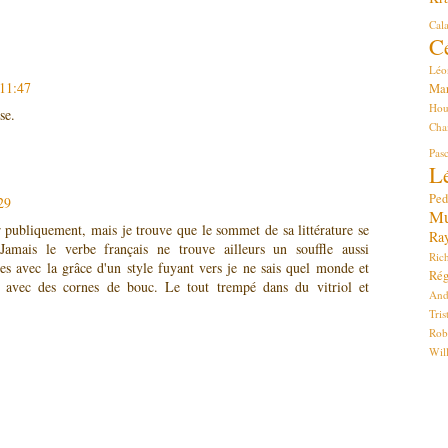
Cala
C
Léo
 11:47
Ma
Hou
se.
Cha
Pa
L
Ped
29
Mu
er publiquement, mais je trouve que le sommet de sa littérature se
Ra
Jamais le verbe français ne trouve ailleurs un souffle aussi
Ric
es avec la grâce d'un style fuyant vers je ne sais quel monde et
Rég
 avec des cornes de bouc. Le tout trempé dans du vitriol et
And
Tri
Rob
Wil