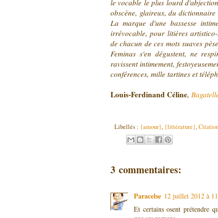
le vocable le plus lourd d'abjection
obscène, glaireux, du dictionnaire 
La marque d'une bassesse intime,
irrévocable, pour litières artisti
de chacun de ces mots suaves pèse 
Feminas s'en dégustent, ne resp
ravissent intimement, festoyeusement
conférences, mille tartines et télépho
Louis-Ferdinand Céline
,
Bagatell
Libellés :
{amour}
,
{littérature}
,
Citatio
3 commentaires:
Paracelse
12 juillet 2012 à 1
Et certains osent prétendre qu