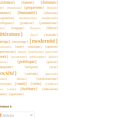
xistence}
{femmes}
{fatuité}
{grégarisme}
lie}
{féminisme}
{histoire}
{humanité}
ommes}
{illusions}
agination}
{insatisfaction}
{intellectuels}
telligence}
{jeunesse}
{journalisme}
{langage}
{liberté}
tice}
{lecture}
ittérature}
{maladie}
{luxe}
{modernité}
ariage}
{mensonge}
{mort}
{musique}
{opinion}
ndanités}
portunisme}
{passé}
{patrimoine}
{pauvreté}
ensée}
{pessimisme}
{philosophie}
{plaisir}
{politique}
{poésie}
itesse}
opagande}
{religion}
{sexe}
ociété}
{solitude}
{spectacle}
{totalistarisme}
ition}
{théâtre}
{vanité}
{vertu}
lévision}
{vieillesse}
{écriture}
{éducation}
le}
{vérité}
alité}
{égotisme}
bonner à
Articles