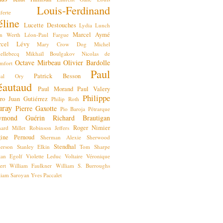
Louis-Ferdinand
ferte
éline
Lucette Destouches
Lydia Lunch
Marcel Aymé
n Werth
Léon-Paul Fargue
rcel Lévy
Mary Crow Dog
Michel
ellebecq
Mikhaïl Boulgakov
Nicolas de
Octave Mirbeau
Olivier Bardolle
mfort
Paul
Patrick Besson
scal Ory
éautaud
Paul Morand
Paul Valery
Philippe
ro Juan Gutiérrez
Philip Roth
ray
Pierre Gaxotte
Pio Baroja
Pétrarque
ymond Guérin
Richard Brautigan
Roger Nimier
hard Millet
Robinson Jeffers
ine Pernoud
Sherman Alexie
Sherwood
Stendhal
erson
Stanley Elkin
Tom Sharpe
stan Egolf
Violette Leduc
Voltaire
Véronique
ert
William Faulkner
William S. Burroughs
liam Saroyan
Yves Paccalet