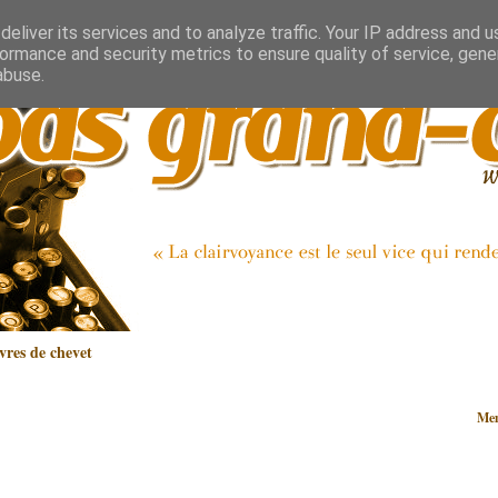
eliver its services and to analyze traffic. Your IP address and 
ormance and security metrics to ensure quality of service, gen
abuse.
vres de chevet
Mem