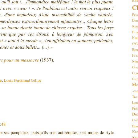
Eas
 qu'il soit !... l'immondice maléfique ! le mot le plus puant,
C
! avec « cœur ! ». Je l'oubliais cet autre renvoi visqueux !
 d'une impudeur, d'une insensibilité de vache vautrée,
Pey
co-merdeuses extraordinairement infamantes... Chaque lettre
Dan
Ken
sa bonne demie-tonne de chiasse exquise... Tous les jurys
Ern
irent que par ces étrons, à longueur de pâmoison, s'en
Fed
 « tout à la merde », s'en affriolent en sonnets, pellicules,
O'C
nes et doux billets... (...) »
Bre
Fr
es pour un massacre
(1937)
.
Nie
Orw
Ge
Gui
ns
,
Louis-Ferdinand Céline
Me
Jea
Tou
Lon
Prév
Dut
Cléb
1:48
Pas
Kar
e ses pamphlets, puisqu'ils sont antisémites, ont moins de style
Kr