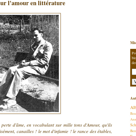
ur l'amour en littérature
Mis
Po
blo
de
Aut
Al
Bou
An
perte d'âme, en vocabulant sur mille tons d'Amour, qu'ils
Sch
isément, canailles ! le mot d'infamie ! le rance des étables,
Ber