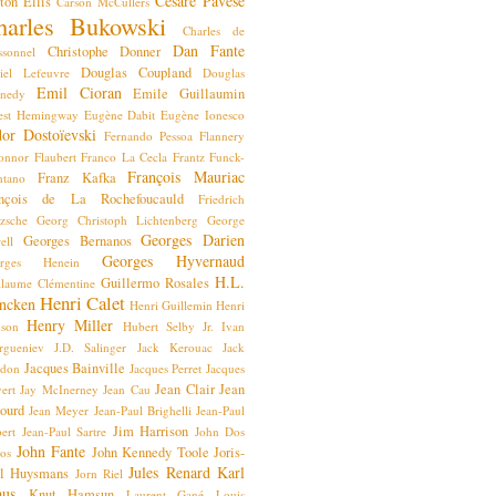
Cesare Pavese
ton Ellis
Carson McCullers
harles Bukowski
Charles de
Dan Fante
Christophe Donner
ssonnel
Douglas Coupland
iel Lefeuvre
Douglas
Emil Cioran
Emile Guillaumin
nedy
est Hemingway
Eugène Dabit
Eugène Ionesco
or Dostoïevski
Fernando Pessoa
Flannery
onnor
Flaubert
Franco La Cecla
Frantz Funck-
François Mauriac
Franz Kafka
ntano
ançois de La Rochefoucauld
Friedrich
tzsche
Georg Christoph Lichtenberg
George
Georges Darien
Georges Bernanos
ell
Georges Hyvernaud
orges Henein
H.L.
Guillermo Rosales
llaume Clémentine
Henri Calet
ncken
Henri Guillemin
Henri
Henry Miller
nson
Hubert Selby Jr.
Ivan
rgueniev
J.D. Salinger
Jack Kerouac
Jack
Jacques Bainville
don
Jacques Perret
Jacques
Jean Clair
Jean
ert
Jay McInerney
Jean Cau
ourd
Jean Meyer
Jean-Paul Brighelli
Jean-Paul
Jim Harrison
ert
Jean-Paul Sartre
John Dos
John Fante
John Kennedy Toole
Joris-
sos
Jules Renard
Karl
l Huysmans
Jorn Riel
aus
Knut Hamsun
Laurent Gané
Louis