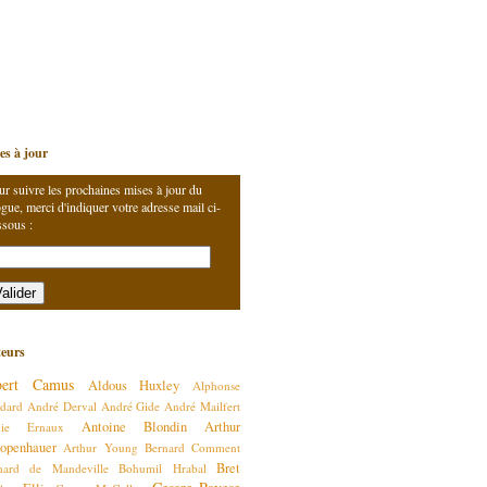
es à jour
ur suivre les prochaines mises à jour du
gue, merci d'indiquer votre adresse mail ci-
ssous :
eurs
bert Camus
Aldous Huxley
Alphonse
dard
André Derval
André Gide
André Mailfert
Antoine Blondin
Arthur
nie Ernaux
openhauer
Arthur Young
Bernard Comment
Bret
nard de Mandeville
Bohumil Hrabal