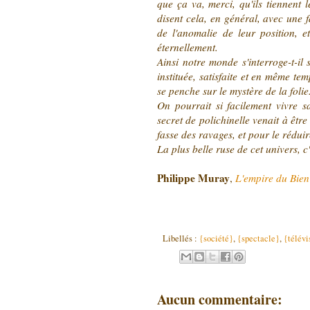
que ça va, merci, qu'ils tiennent l
disent cela, en général, avec une 
de l'anomalie de leur position, e
éternellement.
Ainsi notre monde s'interroge-t-il
instituée, satisfaite et en même te
se penche sur le mystère de la folie
On pourrait si facilement vivre s
secret de polichinelle venait à être
fasse des ravages, et pour le réduir
La plus belle ruse de cet univers, c'
Philippe Muray
,
L'empire du Bien
Libellés :
{société}
,
{spectacle}
,
{télévi
Aucun commentaire: