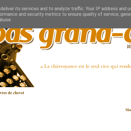
eliver its services and to analyze traffic. Your IP address and 
ormance and security metrics to ensure quality of service, gen
abuse.
vres de chevet
Mem