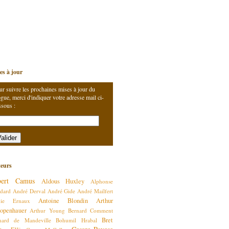
es à jour
ur suivre les prochaines mises à jour du
gue, merci d'indiquer votre adresse mail ci-
ssous :
eurs
bert Camus
Aldous Huxley
Alphonse
dard
André Derval
André Gide
André Mailfert
Antoine Blondin
Arthur
nie Ernaux
openhauer
Arthur Young
Bernard Comment
Bret
nard de Mandeville
Bohumil Hrabal