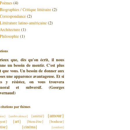
Poèmes
(4)
Biographies / Critique littéraire
(2)
Correspondance
(2)
Littérature latino-américaine
(2)
Architecture
(1)
Philosophie
(1)
ations
rieux que, dès qu'on écrit, il nous
nne un besoin de mentir. C'est plus
t que vous. Un besoin de donner aux
ses une apparence avantageuse. Et si
us y résistez, on vous trouvera
moral et subversif. (Georges
vernaud)
 citations par thèmes
{amour}
{amitié}
ion}
{ambivalence}
{art}
gent}
{bien-être}
{bonheur}
tise}
{cinéma}
{confort}