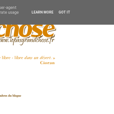
user-agent
erate usage
LEARN MORE
GOT IT
bres du blogue