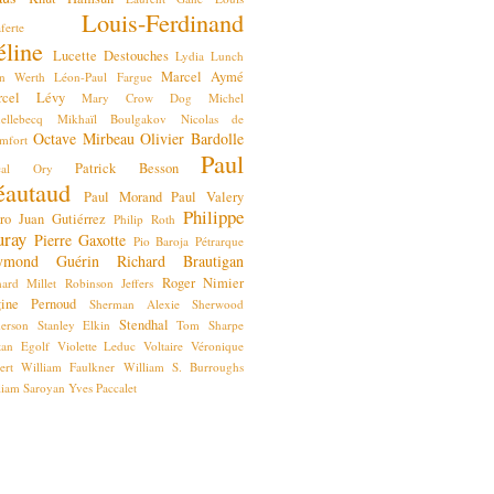
Louis-Ferdinand
ferte
éline
Lucette Destouches
Lydia Lunch
Marcel Aymé
n Werth
Léon-Paul Fargue
rcel Lévy
Mary Crow Dog
Michel
ellebecq
Mikhaïl Boulgakov
Nicolas de
Octave Mirbeau
Olivier Bardolle
mfort
Paul
Patrick Besson
scal Ory
éautaud
Paul Morand
Paul Valery
Philippe
ro Juan Gutiérrez
Philip Roth
ray
Pierre Gaxotte
Pio Baroja
Pétrarque
ymond Guérin
Richard Brautigan
Roger Nimier
hard Millet
Robinson Jeffers
ine Pernoud
Sherman Alexie
Sherwood
Stendhal
erson
Stanley Elkin
Tom Sharpe
stan Egolf
Violette Leduc
Voltaire
Véronique
ert
William Faulkner
William S. Burroughs
liam Saroyan
Yves Paccalet