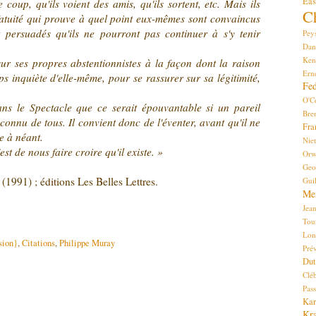
Eas
e coup, qu'ils voient des amis, qu'ils sortent, etc. Mais ils
C
fatuité qui prouve à quel point eux-mêmes sont convaincus
t persuadés qu'ils ne pourront pas continuer à s'y tenir
Pey
Dan
Ken
 sur ses propres abstentionnistes à la façon dont la raison
Ern
mps inquiète d'elle-même, pour se rassurer sur sa légitimité,
Fed
.
O'C
ans le Spectacle que ce serait épouvantable si un pareil
Bre
 connu de tous. Il convient donc de l'éventer, avant qu'il ne
Fr
e à néant.
Nie
est de nous faire croire qu'il existe. »
Orw
Ge
(1991) ; éditions Les Belles Lettres.
Gui
Me
Jea
Tou
Lon
sion}
,
Citations
,
Philippe Muray
Prév
Dut
Cléb
Pas
Kar
Kr