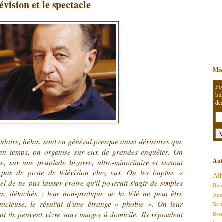
évision et le spectacle
Mis
Po
blo
de
culaire, hélas, sont en général presque aussi dérisoires que
 en temps, on organise sur eux de grandes enquêtes. On
Aut
, sur une peuplade bizarre, ultra-minoritaire et surtout
 pas de poste de télévision chez eux. On les baptise «
Al
iel de ne pas laisser croire qu'il pourrait s'agir de simples
Bou
les, détachés ; leur non-pratique de la télé ne peut être
An
icieuse, le résultat d'une étrange « phobie ». On leur
Sch
 ils peuvent vivre sans images à domicile. Ils répondent
Ber