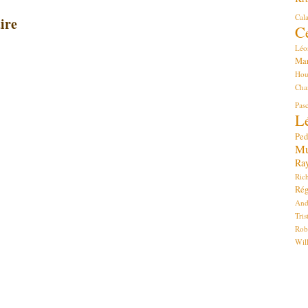
Cala
ire
C
Léo
Ma
Hou
Cha
Pa
L
Ped
Mu
Ra
Ric
Rég
And
Tri
Rob
Wil