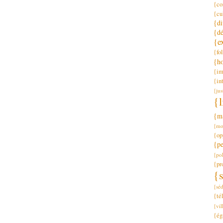
{co
{cu
{di
{dé
{e
{fo
{h
{im
{in
{jus
{l
{m
{mo
{op
{p
{pol
{pr
{s
{séd
{té
{vil
{ég