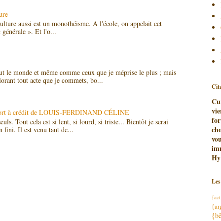
ture
culture aussi est un monothéisme. A l'école, on appelait cet
 générale ». Et l'o...
ut le monde et même comme ceux que je méprise le plus ; mais
lorant tout acte que je commets, bo...
Cit
Cu
vie
 Mort à crédit de LOUIS-FERDINAND CÉLINE
for
ls. Tout cela est si lent, si lourd, si triste... Bientôt je serai
cho
 fini. Il est venu tant de...
vo
im
Hy
Les
{act
{ar
{bê