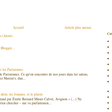
Accueil
Article plus ancien
Cat
es (Atom)
 les Parisiennes
 de Parisiennes. Ce qu'on rencontre de nos jours dans les salons,
hez Maxim's, dan...
désir, les femmes, et le plaisir
utaud par Émile Bernard Musée Calvet, Avignon « (...) Ne
rien chercher – me va parfaitemen...