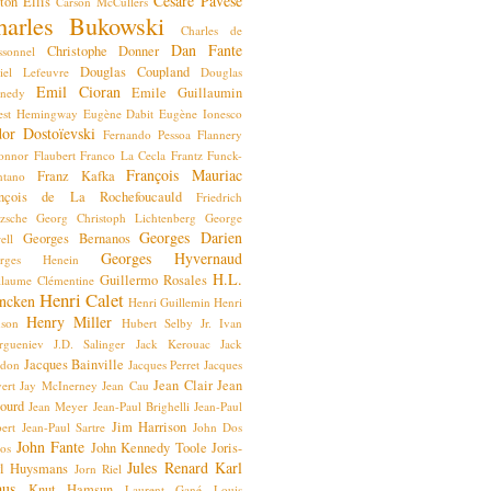
Cesare Pavese
ton Ellis
Carson McCullers
harles Bukowski
Charles de
Dan Fante
Christophe Donner
ssonnel
Douglas Coupland
iel Lefeuvre
Douglas
Emil Cioran
Emile Guillaumin
nedy
est Hemingway
Eugène Dabit
Eugène Ionesco
or Dostoïevski
Fernando Pessoa
Flannery
onnor
Flaubert
Franco La Cecla
Frantz Funck-
François Mauriac
Franz Kafka
ntano
ançois de La Rochefoucauld
Friedrich
tzsche
Georg Christoph Lichtenberg
George
Georges Darien
Georges Bernanos
ell
Georges Hyvernaud
orges Henein
H.L.
Guillermo Rosales
llaume Clémentine
Henri Calet
ncken
Henri Guillemin
Henri
Henry Miller
nson
Hubert Selby Jr.
Ivan
rgueniev
J.D. Salinger
Jack Kerouac
Jack
Jacques Bainville
don
Jacques Perret
Jacques
Jean Clair
Jean
ert
Jay McInerney
Jean Cau
ourd
Jean Meyer
Jean-Paul Brighelli
Jean-Paul
Jim Harrison
ert
Jean-Paul Sartre
John Dos
John Fante
John Kennedy Toole
Joris-
sos
Jules Renard
Karl
l Huysmans
Jorn Riel
aus
Knut Hamsun
Laurent Gané
Louis