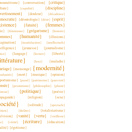
{critique}
nsumérisme}
{conversation}
{discipline}
lture}
{cupidité}
vertissement}
{douleur}
{décadence}
mocratie}
{esprit}
{déontologie}
{désir}
xistence}
{femmes}
{fatuité}
{grégarisme}
lie}
{féminisme}
{histoire}
{humanité}
ommes}
{illusions}
agination}
{insatisfaction}
{intellectuels}
telligence}
{jeunesse}
{journalisme}
{langage}
{liberté}
tice}
{lecture}
ittérature}
{maladie}
{luxe}
{modernité}
ariage}
{mensonge}
{mort}
{musique}
{opinion}
ndanités}
portunisme}
{passé}
{patrimoine}
{pauvreté}
ensée}
{pessimisme}
{philosophie}
{plaisir}
{politique}
{poésie}
itesse}
opagande}
{religion}
{sexe}
ociété}
{solitude}
{spectacle}
{totalistarisme}
ition}
{théâtre}
{vanité}
{vertu}
lévision}
{vieillesse}
{écriture}
{éducation}
le}
{vérité}
alité}
{égotisme}