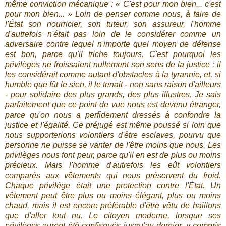
même conviction mécanique : « C'est pour mon bien... c'est
pour mon bien... » Loin de penser comme nous, à faire de
l'État son nourricier, son tuteur, son assureur, l'homme
d'autrefois n'était pas loin de le considérer comme un
adversaire contre lequel n'importe quel moyen de défense
est bon, parce qu'il triche toujours. C'est pourquoi les
privilèges ne froissaient nullement son sens de la justice ; il
les considérait comme autant d'obstacles à la tyrannie, et, si
humble que fût le sien, il le tenait - non sans raison d'ailleurs
- pour solidaire des plus grands, des plus illustres. Je sais
parfaitement que ce point de vue nous est devenu étranger,
parce qu'on nous a perfidement dressés à confondre la
justice et l'égalité. Ce préjugé est même poussé si loin que
nous supporterions volontiers d'être esclaves, pourvu que
personne ne puisse se vanter de l'être moins que nous. Les
privilèges nous font peur, parce qu'il en est de plus ou moins
précieux. Mais l'homme d'autrefois les eût volontiers
comparés aux vêtements qui nous préservent du froid.
Chaque privilège était une protection contre l'État. Un
vêtement peut être plus ou moins élégant, plus ou moins
chaud, mais il est encore préférable d'être vêtu de haillons
que d'aller tout nu. Le citoyen moderne, lorsque ses
privilèges auront été confisqués jusqu'au dernier, y compris