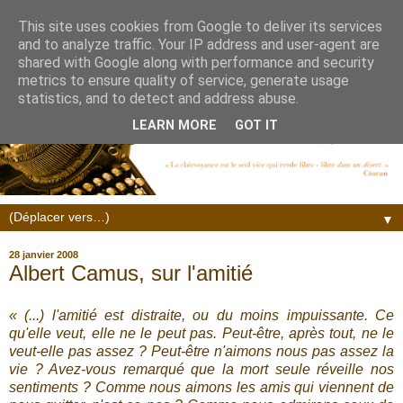
This site uses cookies from Google to deliver its services
and to analyze traffic. Your IP address and user-agent are
shared with Google along with performance and security
metrics to ensure quality of service, generate usage
statistics, and to detect and address abuse.
LEARN MORE
GOT IT
▼
28 janvier 2008
Albert Camus, sur l'amitié
« (...) l'amitié est distraite, ou du moins impuissante. Ce
qu'elle veut, elle ne le peut pas. Peut-être, après tout, ne le
veut-elle pas assez ? Peut-être n'aimons nous pas assez la
vie ? Avez-vous remarqué que la mort seule réveille nos
sentiments ? Comme nous aimons les amis qui viennent de