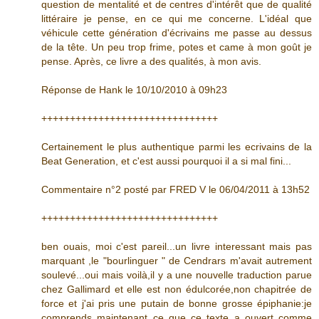
question de mentalité et de centres d'intérêt que de qualité
littéraire je pense, en ce qui me concerne. L'idéal que
véhicule cette génération d'écrivains me passe au dessus
de la tête. Un peu trop frime, potes et came à mon goût je
pense. Après, ce livre a des qualités, à mon avis.
Réponse de Hank le 10/10/2010 à 09h23
+++++++++++++++++++++++++++++++
Certainement le plus authentique parmi les ecrivains de la
Beat Generation, et c'est aussi pourquoi il a si mal fini...
Commentaire n°2 posté par FRED V le 06/04/2011 à 13h52
+++++++++++++++++++++++++++++++
ben ouais, moi c'est pareil...un livre interessant mais pas
marquant ,le "bourlinguer " de Cendrars m'avait autrement
soulevé...oui mais voilà,il y a une nouvelle traduction parue
chez Gallimard et elle est non édulcorée,non chapitrée de
force et j'ai pris une putain de bonne grosse épiphanie:je
comprends maintenant ce que ce texte a ouvert comme