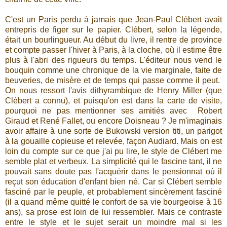
C'est un Paris perdu à jamais que Jean-Paul Clébert avait
entrepris de figer sur le papier. Clébert, selon la légende,
était un bourlingueur. Au début du livre, il rentre de province
et compte passer l'hiver à Paris, à la cloche, où il estime être
plus à l'abri des rigueurs du temps. L'éditeur nous vend le
bouquin comme une chronique de la vie marginale, faite de
beuveries, de misère et de temps qui passe comme il peut.
On nous ressort l'avis dithyrambique de Henry Miller (que
Clébert a connu), et puisqu'on est dans la carte de visite,
pourquoi ne pas mentionner ses amitiés avec Robert
Giraud et René Fallet, ou encore Doisneau ? Je m'imaginais
avoir affaire à une sorte de Bukowski version titi, un parigot
à la gouaille copieuse et relevée, façon Audiard. Mais on est
loin du compte sur ce que j'ai pu lire, le style de Clébert me
semble plat et verbeux. La simplicité qui le fascine tant, il ne
pouvait sans doute pas l'acquérir dans le pensionnat où il
reçut son éducation d'enfant bien né. Car si Clébert semble
fasciné par le peuple, et probablement sincèrement fasciné
(il a quand même quitté le confort de sa vie bourgeoise à 16
ans), sa prose est loin de lui ressembler. Mais ce contraste
entre le style et le sujet serait un moindre mal si les