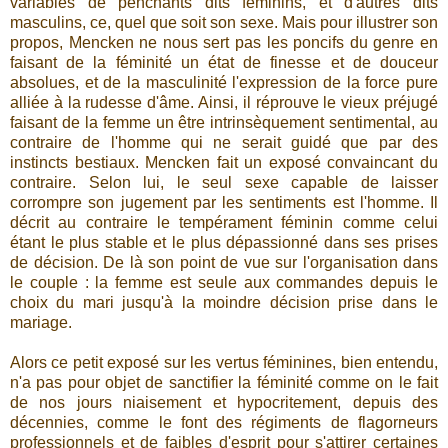
variables de penchants dits féminins, et d'autres dits
masculins, ce, quel que soit son sexe. Mais pour illustrer son
propos, Mencken ne nous sert pas les poncifs du genre en
faisant de la féminité un état de finesse et de douceur
absolues, et de la masculinité l'expression de la force pure
alliée à la rudesse d'âme. Ainsi, il réprouve le vieux préjugé
faisant de la femme un être intrinsèquement sentimental, au
contraire de l'homme qui ne serait guidé que par des
instincts bestiaux. Mencken fait un exposé convaincant du
contraire. Selon lui, le seul sexe capable de laisser
corrompre son jugement par les sentiments est l'homme. Il
décrit au contraire le tempérament féminin comme celui
étant le plus stable et le plus dépassionné dans ses prises
de décision. De là son point de vue sur l'organisation dans
le couple : la femme est seule aux commandes depuis le
choix du mari jusqu'à la moindre décision prise dans le
mariage.
Alors ce petit exposé sur les vertus féminines, bien entendu,
n'a pas pour objet de sanctifier la féminité comme on le fait
de nos jours niaisement et hypocritement, depuis des
décennies, comme le font des régiments de flagorneurs
professionnels et de faibles d'esprit pour s'attirer certaines